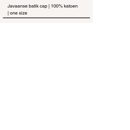
Javaanse batik cap | 100% katoen
| one size
about
contact
shipping
faq
connect@helloguave.com
© 2024 Guave