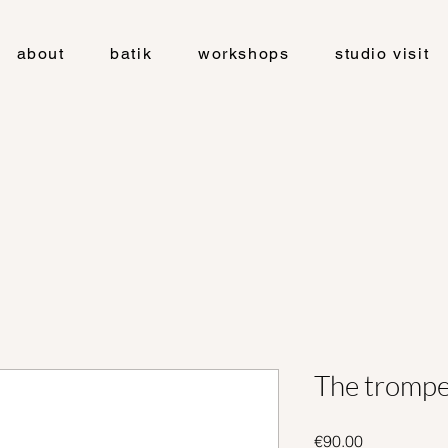
about
batik
workshops
studio visit
The trompe
Price
€90.00