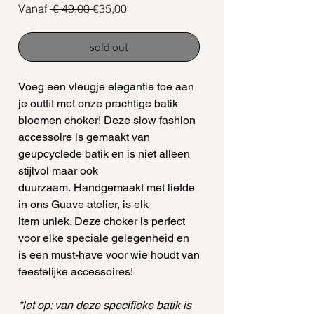
Normale
Verkoopprijs
Vanaf
 € 49,00 
€35,00
prijs
sold out
Voeg een vleugje elegantie toe aan
je outfit met onze prachtige batik
bloemen choker! Deze slow fashion
accessoire is gemaakt van
geupcyclede batik en is niet alleen
stijlvol maar ook
duurzaam. Handgemaakt met liefde
in ons Guave atelier, is elk
item uniek. Deze choker is perfect
voor elke speciale gelegenheid en
is een must-have voor wie houdt van
feestelijke accessoires!
*let op: van deze specifieke batik is