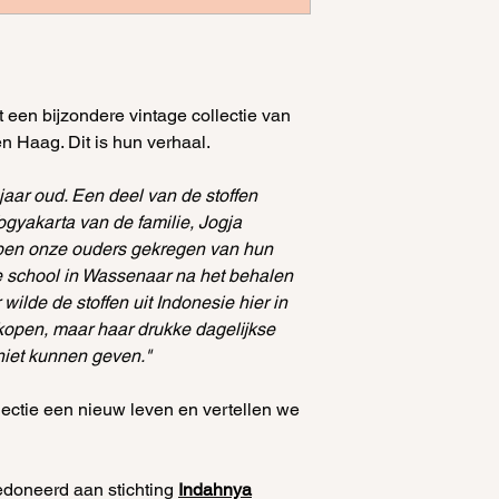
Met veel liefde ge
lengte: 59
wasmiddel of was
Amsterdam.
Niet in de drog
L/XL
Wassen op lage 
Het maken van bat
taille: 66 cm
batik & milieu)
dat met hand word
t een bijzondere vintage collectie van
schouders: 53 cm
Strijken op ma
er soms imperfectie
en Haag. Dit is hun verhaal.
lengte: 65 cm
stoom, niet op
onderdeel van het
Niet in de zon h
batik uniek!
 jaar oud. Een deel van de stoffen
verkleuren (bew
ogyakarta van de familie, Jogja
uit het licht)
ben onze ouders gekregen van hun
e school in Wassenaar na het behalen
ilde de stoffen uit Indonesie hier in
kopen, maar haar drukke dagelijkse
 niet kunnen geven."
lectie een nieuw leven en vertellen we
doneerd aan stichting
Indahnya