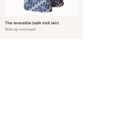
The reversible batik midi skirt
Niet op voorraad
over
contact
verzenden en retouren
faq
connect@helloguave.com